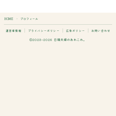
検索
HOME
プロフィール
検索
＞
カテゴリー
運営者情報
プライバシーポリシー
広告ポリシー
お問い合わせ
2023–2026 日韓夫婦のあれこれ。
アーカイブ
タグ
Follow Me