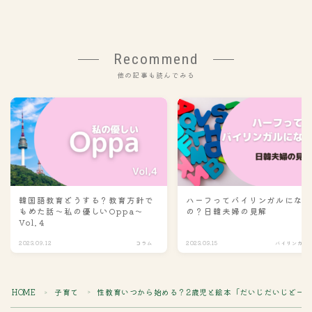
Recommend
他の記事も読んでみる
韓国語教育どうする？教育方針で
ハーフってバイリンガルにな
もめた話～私の優しいOppa～
の？日韓夫婦の見解
Vol.４
2023.09.12
コラム
2023.03.15
バイリンガル
HOME
子育て
性教育いつから始める？2歳児と絵本「だいじだいじどー
＞
＞