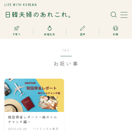
LIFE WITH KOREAN
日韓夫婦のあれこれ。
MENU
子育て
結婚生活
語学
料理
日韓国際結婚
TAG
子育て
お祝い事
語学
料理
お問い合わせ
韓国帰省レポート～娘のトル
チャンチ編～
Search
2023.05.29
バイリンガル育児