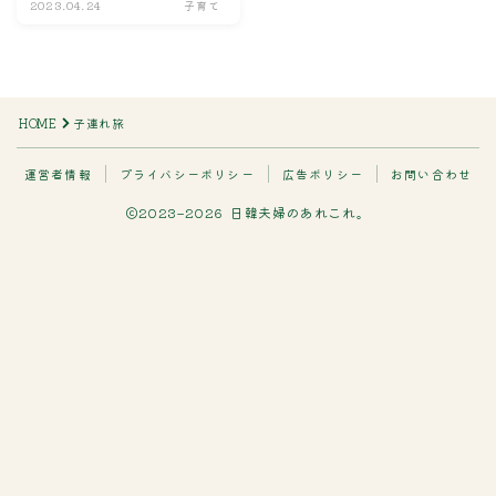
2023.04.24
子育て
検索
検索
HOME
子連れ旅
カテゴリー
運営者情報
プライバシーポリシー
広告ポリシー
お問い合わせ
2023–2026 日韓夫婦のあれこれ。
アーカイブ
タグ
Follow Me