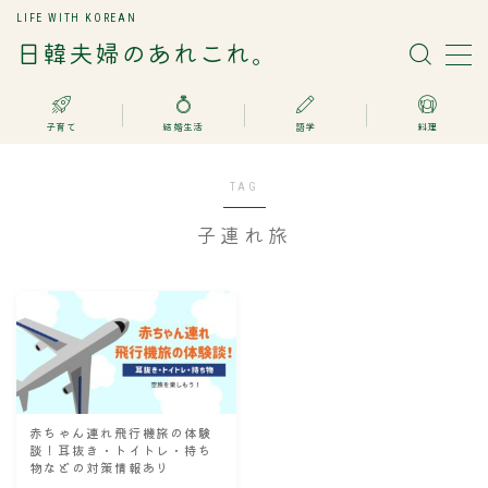
LIFE WITH KOREAN
日韓夫婦のあれこれ。
MENU
子育て
結婚生活
語学
料理
日韓国際結婚
TAG
子育て
子連れ旅
語学
料理
お問い合わせ
赤ちゃん連れ飛行機旅の体験
談！耳抜き・トイトレ・持ち
物などの対策情報あり
Search