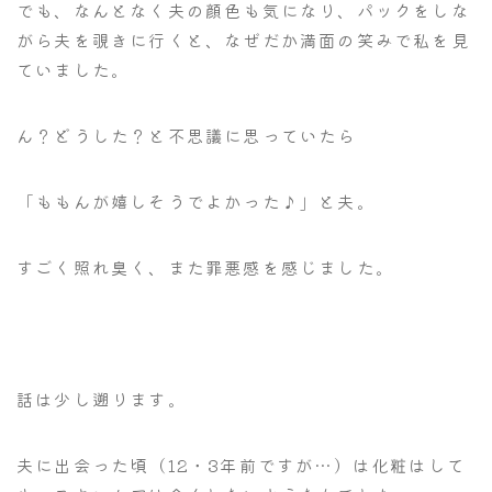
でも、なんとなく夫の顔色も気になり、パックをしな
がら夫を覗きに行くと、なぜだか満面の笑みで私を見
ていました。
ん？どうした？と不思議に思っていたら
「ももんが嬉しそうでよかった♪」と夫。
すごく照れ臭く、また罪悪感を感じました。
話は少し遡ります。
夫に出会った頃（12・3年前ですが…）は化粧はして