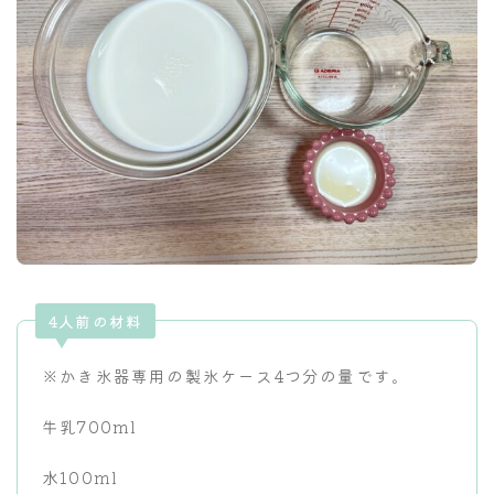
4人前の材料
※かき氷器専用の製氷ケース4つ分の量です。
牛乳700ml
水100ml